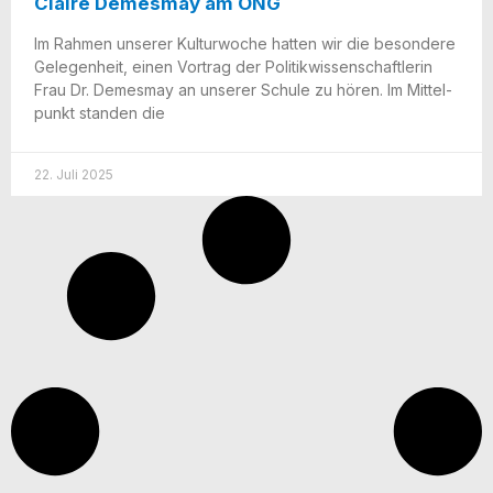
Claire Demesmay am ONG
Im Rah­men unse­rer Kul­tur­wo­che hat­ten wir die beson­de­re
Gele­gen­heit, einen Vor­trag der Poli­tik­wis­sen­schaft­le­rin
Frau Dr. Demes­may an unse­rer Schu­le zu hören. Im Mit­tel­
punkt stan­den die
22. Juli 2025