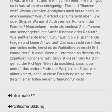
in Aus­tra­li­en am Strand Weih­nach­ten fei­ern? War­um gibt
es in Aus­tra­li­en eine ein­zig­ar­ti­ge Tier-und Pflan­zen­
welt? War­um kämp­fen Abori­gi­nes auch heu­te noch um
Aner­ken­nung? War­um erfolgt der Unter­richt über Funk
oder Sky­pe? War­um ist Aus­tra­li­en ein Kon­ti­nent der
Extre­me? Neu­see­land – mehr als end­lo­se Schaf­far­men
und son­nen­ge­bräun­te Sur­fer-Kli­schee oder Rea­li­tät?
Wie sieht erleb­te Mao­ri Kul­tur aus? So viel span­nen­de
Fra­gen und kei­ne Ant­wor­ten? Das muss nicht sein! Dies,
und vie­les mehr, lernst du im Wahl­pflicht­un­ter­richt Erd­
kun­de der 9. Klas­se. Wenn du Inter­es­se an die­sem ein­
zig­ar­ti­gen Kon­ti­nent hast, dann ist die­ser Kurs für dich
genau der Rich­ti­ge! Wenn du möch­test, dass „down
under“, das ande­re Ende der Welt, dir ein Stück weit
näher kommt, dann ist die­se For­schungs­rei­se der
Beginn einer tol­len neu­en Erfah­rung für dich!
Informatik**
Poli­ti­sche Bildung