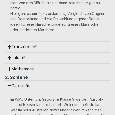
niert von den Märchen sind, dann seid ihr hier genau
rich­tig.
Hier geht es um Textverständnis, Ver­gleich von Ori­gi­nal
und Bear­bei­tung und die Ent­wick­lung eige­ner Regie­
ideen für eine fil­mi­sche Umset­zung eines klas­si­schen
oder moder­nen Märchens.
Französisch*
Latein*
Mathematik
2. Schiene
Geografie
Im WPU Unter­richt Geo­gra­fie Klas­se 9 wer­den Aus­tra­li­
en und Neu­see­land behan­delt. Wel­co­me to Aus­tra­lia:
War­um heißt Aus­tra­li­en down under? War­um kann man