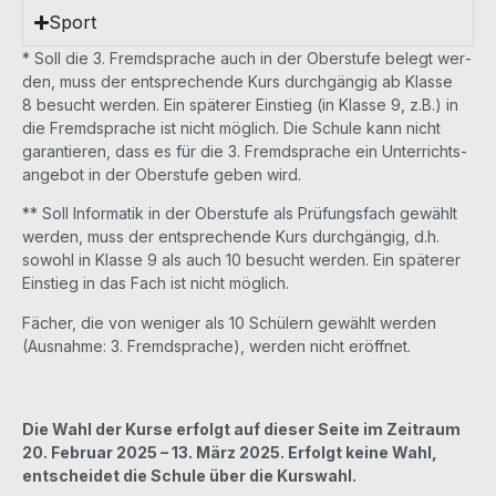
Sport
* Soll die 3. Fremd­spra­che auch in der Ober­stu­fe belegt wer­
den, muss der ent­spre­chen­de Kurs durch­gän­gig ab Klas­se
8 besucht wer­den. Ein spä­te­rer Ein­stieg (in Klas­se 9, z.B.) in
die Fremd­spra­che ist nicht mög­lich. Die Schu­le kann nicht
garan­tie­ren, dass es für die 3. Fremd­spra­che ein Unter­richts­
an­ge­bot in der Ober­stu­fe geben wird.
** Soll Infor­ma­tik in der Ober­stu­fe als Prü­fungs­fach gewählt
wer­den, muss der ent­spre­chen­de Kurs durch­gän­gig, d.h.
sowohl in Klas­se 9 als auch 10 besucht wer­den. Ein spä­te­rer
Ein­stieg in das Fach ist nicht möglich.
Fächer, die von weni­ger als 10 Schü­lern gewählt wer­den
(Aus­nah­me: 3. Fremd­spra­che), wer­den nicht eröffnet.
Die Wahl der Kur­se erfolgt auf die­ser Sei­te im Zeit­raum
20. Febru­ar 2025 – 13. März 2025. Erfolgt kei­ne Wahl,
ent­schei­det die Schu­le über die Kurswahl.