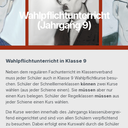
Wahlpflichtunterricht
(Jahrgang 9)
Wahlpflichtunterricht in Klasse 9
Neben dem regu­lä­ren Fach­un­ter­richt im Klas­sen­ver­band
muss jeder Schü­ler auch in Klas­se 9 Wahl­pflicht­kur­se besu­
chen. Schü­ler der Schnell­ler­nerklas­sen
kön­nen
zwei Kur­se
wäh­len (aus jeder Schie­ne einen). Sie
müs­sen
aber nur
einen Kurs bele­gen. Schü­ler der Regel­klas­sen
müs­sen
aus
jeder Schie­ne einen Kurs wählen.
Die Kur­se wer­den inner­halb des Jahr­gangs klas­sen­über­grei­
fend ein­ge­rich­tet und sind von allen Schü­lern ver­pflich­tend
zu besu­chen. Dabei erfolgt eine Kurs­wahl durch die Schü­ler