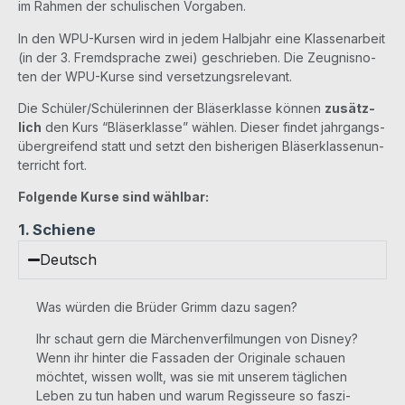
im Rah­men der schu­li­schen Vorgaben.
In den WPU-Kur­sen wird in jedem Halb­jahr eine Klas­sen­ar­beit
(in der 3. Fremd­spra­che zwei) geschrie­ben. Die Zeug­nis­no­
ten der WPU-Kur­se sind versetzungsrelevant.
Die Schüler/​Schülerinnen der Blä­ser­klas­se kön­nen
zusätz­
lich
den Kurs “Blä­ser­klas­se” wäh­len. Die­ser fin­det jahr­gangs­
über­grei­fend statt und setzt den bis­he­ri­gen Blä­ser­klas­sen­un­
ter­richt fort.
Fol­gen­de Kur­se sind wählbar:
1. Schiene
Deutsch
Was würden die Brüder Grimm dazu sagen?
Ihr schaut gern die Märchenverfilmungen von Dis­ney?
Wenn ihr hin­ter die Fas­sa­den der Ori­gi­na­le schau­en
möchtet, wis­sen wollt, was sie mit unse­rem täglichen
Leben zu tun haben und war­um Regis­seu­re so fas­zi­