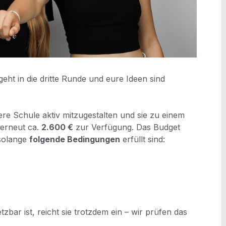
 geht in die drit­te Run­de und eure Ideen sind
­re Schu­le aktiv mit­zu­ge­stal­ten und sie zu einem
 erneut ca.
2.600 €
zur Ver­fü­gung. Das Bud­get
 solan­ge
fol­gen­de Bedin­gun­gen
erfüllt sind:
­bar ist, reicht sie trotz­dem ein – wir prü­fen das