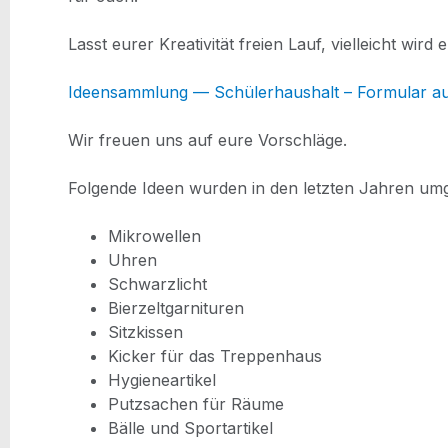
hal­lo
Lasst eurer Krea­ti­vi­tät frei­en Lauf, viel­leicht wi
hal­lo
Ideen­samm­lung — Schü­ler­haus­halt – For­mu­lar a
hal­lo
Wir freu­en uns auf eure Vorschläge.
hal­lo
Fol­gen­de Ideen
wur­den
in den letz­ten Jah­ren um
hal­lo
Mikro­wel­len
Uhren
Schwarz­licht
Bier­zelt­gar­ni­tu­ren
Sitz­kis­sen
Kicker für das Treppenhaus
Hygie­ne­ar­ti­kel
Putz­sa­chen für Räume
Bäl­le und Sportartikel