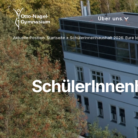
Über uns
Aktuelle Position:
Startseite
»
SchülerInnenhaushalt 2026: Eure I
SchülerInnenh