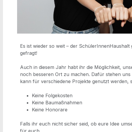
Es ist wie­der so weit – der Schü­le­rIn­nen­Haus­halt
gefragt!
hal­lo
Auch in die­sem Jahr habt ihr die Mög­lich­keit, unse
noch bes­se­ren Ort zu machen. Dafür ste­hen uns
kann für ver­schie­de­ne Pro­jek­te genutzt wer­den,
hal­lo
Kei­ne Folgekosten
Kei­ne Baumaßnahmen
Kei­ne Honorare
hal­lo
Falls ihr euch nicht sicher seid, ob eure Idee umsetz
für euch.