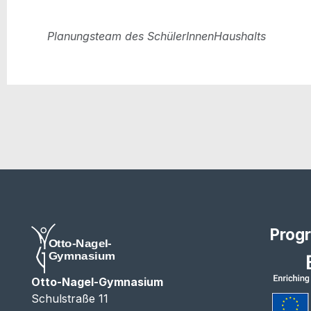
hal­lo
hal­lo
Pla­nungs­team des SchülerInnenHaushalts
Prog
Otto-Nagel-Gymnasium
Schulstraße 11