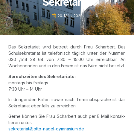
Sekretariat
20. März 2023
Das Sekre­ta­ri­at wird betreut durch Frau Schar­bert. Das
Schul­se­kre­ta­ri­at ist tele­fo­nisch täg­lich unter der Num­mer:
030 /​514 38 64 von 7:30 – 15:00 Uhr erreich­bar. An
Wochen­en­den und in den Feri­en ist das Büro nicht besetzt.
Sprech­zei­ten des Sekretariats:
mon­tags bis freitags
7:30 Uhr – 14 Uhr
In drin­gen­den Fäl­len sowie nach Ter­min­ab­spra­che ist das
Sekre­ta­ri­at eben­falls zu erreichen.
Ger­ne kön­nen Sie Frau Schar­bert auch per E‑Mail kon­tak­
tie­ren unter:
sekretariat@otto-nagel-gymnasium.de