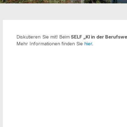
Dis­ku­tie­ren Sie mit! Beim
SELF „KI in der Berufs­w
Mehr Infor­ma­tio­nen fin­den Sie
hier
.