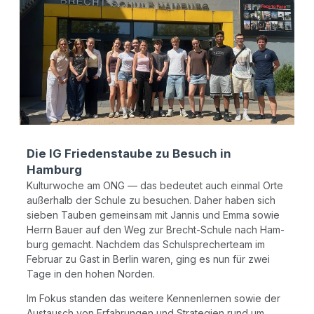
Die IG Friedenstaube zu Besuch in
Hamburg
Kul­tur­wo­che am ONG — das bedeu­tet auch ein­mal Orte
außer­halb der Schu­le zu besu­chen. Daher haben sich
sie­ben Tau­ben gemein­sam mit Jan­nis und Emma sowie
Herrn Bau­er auf den Weg zur Brecht-Schu­le nach Ham­
burg gemacht. Nach­dem das Schul­spre­cher­team im
Febru­ar zu Gast in Ber­lin waren, ging es nun für zwei
Tage in den hohen Norden.
Im Fokus stan­den das wei­te­re Ken­nen­ler­nen sowie der
Aus­tausch von Erfah­run­gen und Stra­te­gien rund um