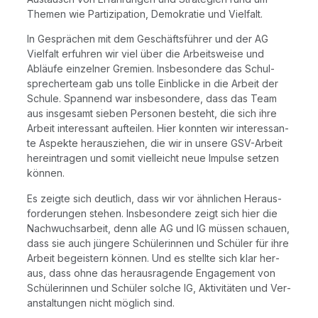
The­men wie Par­ti­zi­pa­ti­on, Demo­kra­tie und Vielfalt.
In Gesprä­chen mit dem Geschäfts­füh­rer und der AG
Viel­falt erfuh­ren wir viel über die Arbeits­wei­se und
Abläu­fe ein­zel­ner Gre­mi­en. Ins­be­son­de­re das Schul­
spre­cher­team gab uns tol­le Ein­bli­cke in die Arbeit der
Schu­le. Span­nend war ins­be­son­de­re, dass das Team
aus ins­ge­samt sie­ben Per­so­nen besteht, die sich ihre
Arbeit inter­es­sant auf­tei­len. Hier konn­ten wir inter­es­san­
te Aspek­te her­aus­zie­hen, die wir in unse­re GSV-Arbeit
her­ein­tra­gen und somit viel­leicht neue Impul­se set­zen
können.
Es zeig­te sich deut­lich, dass wir vor ähn­li­chen Her­aus­
for­de­run­gen ste­hen. Ins­be­son­de­re zeigt sich hier die
Nach­wuchs­ar­beit, denn alle AG und IG müs­sen schau­en,
dass sie auch jün­ge­re Schü­le­rin­nen und Schü­ler für ihre
Arbeit begeis­tern kön­nen. Und es stell­te sich klar her­
aus, dass ohne das her­aus­ra­gen­de Enga­ge­ment von
Schü­le­rin­nen und Schü­ler sol­che IG, Akti­vi­tä­ten und Ver­
an­stal­tun­gen nicht mög­lich sind.