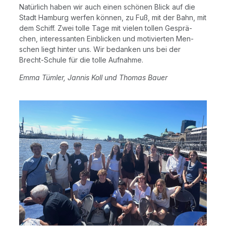
Natür­lich haben wir auch einen schö­nen Blick auf die
Stadt Ham­burg wer­fen kön­nen, zu Fuß, mit der Bahn, mit
dem Schiff. Zwei tol­le Tage mit vie­len tol­len Gesprä­
chen, inter­es­san­ten Ein­bli­cken und moti­vier­ten Men­
schen liegt hin­ter uns. Wir bedan­ken uns bei der
Brecht-Schu­le für die tol­le Aufnahme.
Emma Tüm­ler, Jan­nis Koll und Tho­mas Bauer