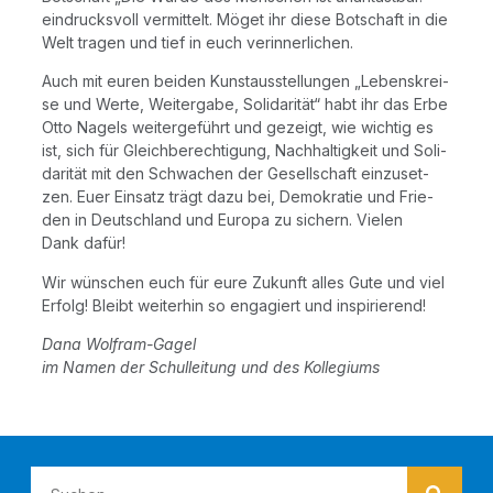
ein­drucks­voll ver­mit­telt. Möget ihr die­se Bot­schaft in die
Welt tra­gen und tief in euch verinnerlichen.
Auch mit euren bei­den Kunst­aus­stel­lun­gen „Lebens­krei­
se und Wer­te, Wei­ter­ga­be, Soli­da­ri­tät“ habt ihr das Erbe
Otto Nagels wei­ter­ge­führt und gezeigt, wie wich­tig es
ist, sich für Gleich­be­rech­ti­gung, Nach­hal­tig­keit und Soli­
da­ri­tät mit den Schwa­chen der Gesell­schaft ein­zu­set­
zen. Euer Ein­satz trägt dazu bei, Demo­kra­tie und Frie­
den in Deutsch­land und Euro­pa zu sichern. Vie­len
Dank dafür!
Wir wün­schen euch für eure Zukunft alles Gute und viel
Erfolg! Bleibt wei­ter­hin so enga­giert und inspirierend!
Dana Wolf­ram-Gagel
im Namen der Schul­lei­tung und des Kollegiums