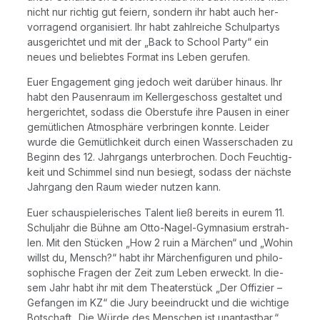
nicht nur rich­tig gut fei­ern, son­dern ihr habt auch her­
vor­ra­gend orga­ni­siert. Ihr habt zahl­rei­che Schul­par­tys
aus­ge­rich­tet und mit der „Back to School Par­ty“ ein
neu­es und belieb­tes For­mat ins Leben gerufen.
Euer Enga­ge­ment ging jedoch weit dar­über hin­aus. Ihr
habt den Pau­sen­raum im Kel­ler­ge­schoss gestal­tet und
her­ge­rich­tet, sodass die Ober­stu­fe ihre Pau­sen in einer
gemüt­li­chen Atmo­sphä­re ver­brin­gen konn­te. Lei­der
wur­de die Gemüt­lich­keit durch einen Was­ser­scha­den zu
Beginn des 12. Jahr­gangs unter­bro­chen. Doch Feuch­tig­
keit und Schim­mel sind nun besiegt, sodass der nächs­te
Jahr­gang den Raum wie­der nut­zen kann.
Euer schau­spie­le­ri­sches Talent ließ bereits in eurem 11.
Schul­jahr die Büh­ne am Otto-Nagel-Gym­na­si­um erstrah­
len. Mit den Stü­cken „How 2 ruin a Mär­chen“ und „Wohin
willst du, Mensch?“ habt ihr Mär­chen­fi­gu­ren und phi­lo­
so­phi­sche Fra­gen der Zeit zum Leben erweckt. In die­
sem Jahr habt ihr mit dem Thea­ter­stück „Der Offi­zier –
Gefan­gen im KZ“ die Jury beein­druckt und die wich­ti­ge
Bot­schaft „Die Wür­de des Men­schen ist unan­tast­bar.“