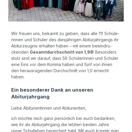
Wir freu­en uns, bekannt zu geben, dass alle 111 Schü­le­
rin­nen und Schü­ler des dies­jäh­ri­gen Abitur­jahr­gangs ihr
Abitur­zeug­nis erhal­ten haben – mit einem beein­dru­
cken­den
Gesamt­durch­schnitt von 1,98
! Beson­ders
stolz sind wir dar­auf, dass 56 Schü­le­rin­nen und Schü­ler
eine Eins vor dem Kom­ma haben und fünf von ihnen
den her­aus­ra­gen­den Durch­schnitt von 1,0 erreicht
haben.
Ein besonderer Dank an unseren
Abiturjahrgang
Lie­be Abitu­ri­en­tin­nen und Abiturienten,
ich möch­te mich ganz per­sön­lich bei euch bedan­ken,
wie ihr als Abitur­jahr­gang die letz­ten bei­den Jah­re
unser Schul­le­ben berei­chert habt. Mit euch konn­te man