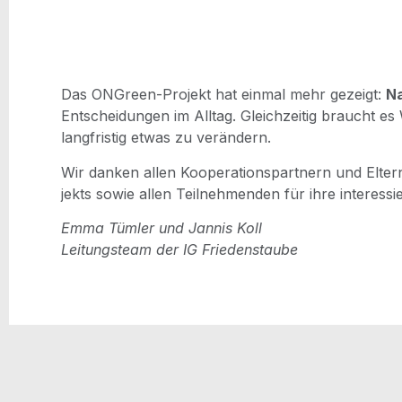
Das ONGreen-Pro­jekt hat ein­mal mehr gezeigt:
Na
Ent­schei­dun­gen im All­tag. Gleich­zei­tig braucht 
lang­fris­tig etwas zu verändern.
Wir dan­ken allen Koope­ra­ti­ons­part­nern und Elte
jekts sowie allen Teil­neh­men­den für ihre inter­es­s
Emma Tüm­ler und Jan­nis Koll
Lei­tungs­team der IG Friedenstaube