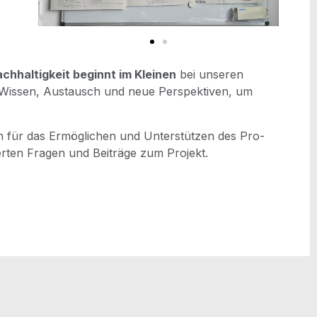
ch­hal­tig­keit beginnt im Klei­nen
bei unse­ren
es Wis­sen, Aus­tausch und neue Per­spek­ti­ven, um
rn für das Ermög­li­chen und Unter­stüt­zen des Pro­
ier­ten Fra­gen und Bei­trä­ge zum Projekt.