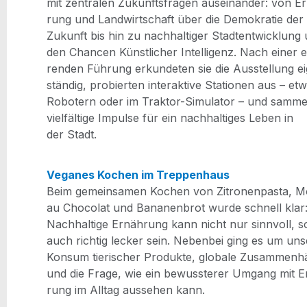
mit zen­tra­len Zukunfts­fra­gen aus­ein­an­der: von E
rung und Land­wirt­schaft über die Demo­kra­tie der
Zukunft bis hin zu nach­hal­ti­ger Stadt­ent­wick­lung
den Chan­cen Künst­li­cher Intel­li­genz. Nach einer e
ren­den Füh­rung erkun­de­ten sie die Aus­stel­lung e
stän­dig, pro­bier­ten inter­ak­ti­ve Sta­tio­nen aus – et
Robo­tern oder im Trak­tor-Simu­la­tor – und sam­mel
viel­fäl­ti­ge Impul­se für ein nach­hal­ti­ges Leben in
der Stadt.
Vega­nes Kochen im Trep­pen­haus
Beim gemein­sa­men Kochen von Zitro­nen­pas­ta, 
au Cho­co­lat und Bana­nen­brot wur­de schnell klar
Nach­hal­ti­ge Ernäh­rung kann nicht nur sinn­voll, s
auch rich­tig lecker sein. Neben­bei ging es um uns
Kon­sum tie­ri­scher Pro­duk­te, glo­ba­le Zusam­men­h
und die Fra­ge, wie ein bewuss­te­rer Umgang mit 
rung im All­tag aus­se­hen kann.