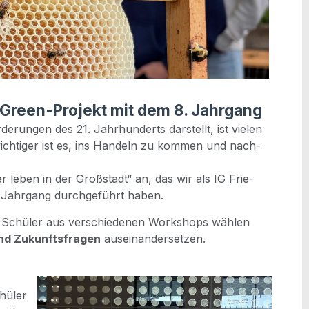
NGreen-Projekt mit dem 8. Jahrgang
e­run­gen des 21. Jahr­hun­derts dar­stellt, ist vie­len
ch­ti­ger ist es, ins Han­deln zu kom­men und nach­
 leben in der Groß­stadt“ an, das wir als IG Frie­
 Jahr­gang durch­ge­führt haben.
 Schü­ler aus ver­schie­de­nen Work­shops wäh­len
und Zukunfts­fra­gen
auseinandersetzen.
hü­ler