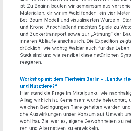
ist. Zu Beginn bau­ten wir gemein­sam aus ver­schie
Mate­ria­li­en, dir wir im Wald fan­den, ein vier Mete
ßes Baum-Modell und visua­li­sier­ten Wur­zeln, S
und Kro­ne. Anschlie­ßend mach­ten Spie­le zu Was­
und Zucker­trans­port sowie zur „Atmung“ der Bäu
inne­ren Abläu­fe anschau­lich. Die Expe­di­ti­on zeig­t
drück­lich, wie wich­tig Wäl­der auch für das Leben 
Stadt sind und wie sen­si­bel die­se natür­li­chen Sys­
reagieren.
Work­shop mit dem Tier­heim Ber­lin – „Land­wirt­
und Nutz­tie­re?“
Hier stand die Fra­ge im Mit­tel­punkt, wie nach­hal­t
All­tag wirk­lich ist. Gemein­sam wur­de beleuch­tet, 
wel­chen Bedin­gun­gen Tie­re gehal­ten wer­den und
che Aus­wir­kun­gen unser Kon­sum auf Umwelt un
wohl hat. Ziel war es, eige­ne Gewohn­hei­ten zu refl
ren und Alter­na­ti­ven zu entwickeln.