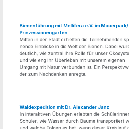
Bie­nen­füh­rung mit Mel­li­fera e.V. im Mauerpark/​
Prinzessinnengarten
Mit­ten in der Stadt erhiel­ten die Teil­neh­men­den s
nen­de Ein­bli­cke in die Welt der Bie­nen. Dabei wur­
deut­lich, wie zen­tral ihre Rol­le für unser Öko­sys­t
und wie eng ihr Über­le­ben mit unse­rem eige­nen
Umgang mit Natur ver­bun­den ist. Ein Per­spek­tiv­w
der zum Nach­den­ken anregte.
Wald­ex­pe­di­ti­on mit Dr. Alex­an­der Janz
In inter­ak­ti­ven Übun­gen erleb­ten die Schü­le­rin­n
Schü­ler, wie Was­ser durch Bäu­me trans­por­tiert w
und wel­che Fol­gen es hat, wenn die­ser Kreis­lauf 