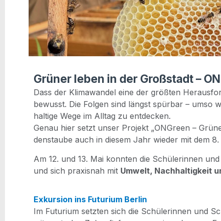
Grüner leben in der Großstadt – O
Dass der Kli­ma­wan­del eine der größ­ten Her­aus­for­d
bewusst. Die Fol­gen sind längst spür­bar – umso wi
hal­ti­ge Wege im All­tag zu ent­de­cken.
Genau hier setzt unser Pro­jekt „ONGreen – Grü­ner
dens­tau­be auch in die­sem Jahr wie­der mit dem 8.
Am 12. und 13. Mai konn­ten die Schü­le­rin­nen und
und sich pra­xis­nah mit
Umwelt, Nach­hal­tig­keit 
Exkur­si­on ins Futu­ri­um Ber­lin
Im Futu­ri­um setz­ten sich die Schü­le­rin­nen und Sc