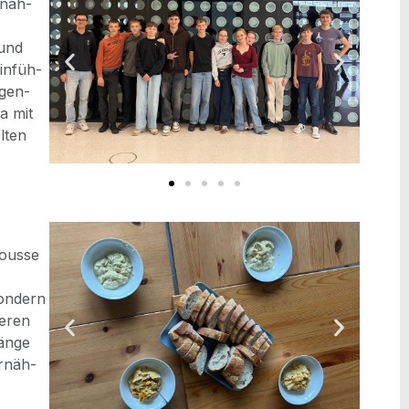
rnäh­
 und
in­füh­
igen­
wa mit
­ten
Mousse
:
on­dern
e­ren
än­ge
Ernäh­