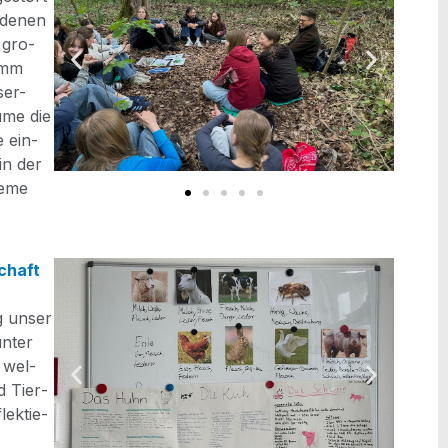
­de­nen
r gro­
tamm
ser-
­me die
e ein­
in der
te­me
schaft
ig unser
unter
 wel­
d Tier­
ek­tie­