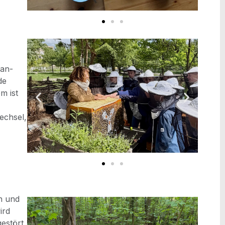
pan­
de
em ist
ech­sel,
en und
ird
gestört