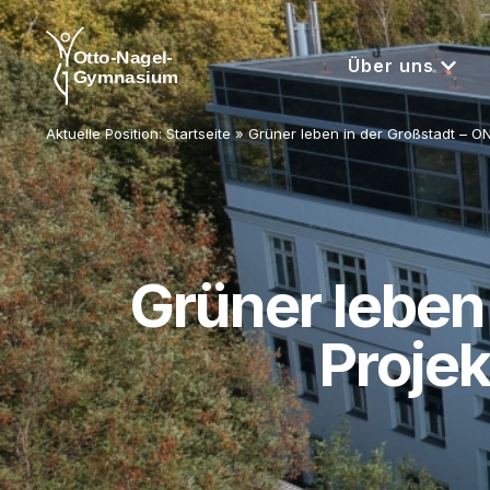
Über uns
Aktuelle Position:
Startseite
»
Grüner leben in der Großstadt – O
Grüner leben
Projek