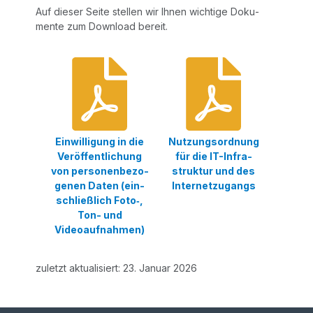
Auf die­ser Sei­te stel­len wir Ihnen wich­ti­ge Doku­
men­te zum Down­load bereit.
Ein­wil­li­gung in die
Nut­zungs­ord­nung
Ver­öf­fent­li­chung
für die IT-Infra­
von per­so­nen­be­zo­
struk­tur und des
ge­nen Daten (ein­
Internetzugangs
schließ­lich Foto‑,
Ton- und
Videoaufnahmen)
zuletzt aktua­li­siert: 23. Janu­ar 2026