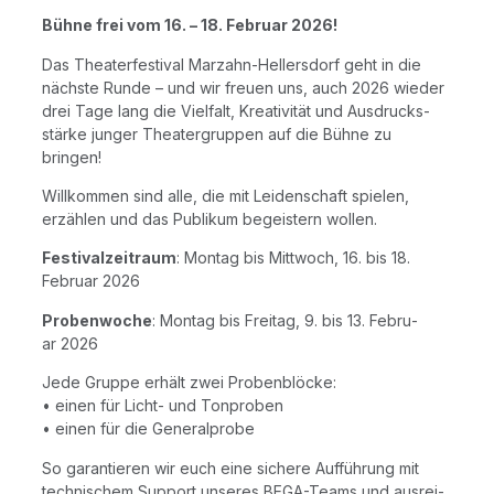
Büh­ne frei vom 16. – 18. Febru­ar 2026!
Das Thea­ter­fes­ti­val Mar­zahn-Hel­lers­dorf geht in die
nächs­te Run­de – und wir freu­en uns, auch 2026 wie­der
drei Tage lang die Viel­falt, Krea­ti­vi­tät und Aus­drucks­
stär­ke jun­ger Thea­ter­grup­pen auf die Büh­ne zu
bringen!
Will­kom­men sind alle, die mit Lei­den­schaft spie­len,
erzäh­len und das Publi­kum begeis­tern wollen.
Fes­ti­val­zeit­raum
: Mon­tag bis Mitt­woch, 16. bis 18.
Febru­ar 2026
Pro­ben­wo­che
: Mon­tag bis Frei­tag, 9. bis 13. Febru­
ar 2026
Jede Grup­pe erhält zwei Pro­ben­blö­cke:
• einen für Licht- und Ton­pro­ben
• einen für die Generalprobe
So garan­tie­ren wir euch eine siche­re Auf­füh­rung mit
tech­ni­schem Sup­port unse­res BEGA-Teams und aus­rei­