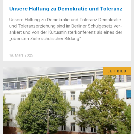
Unsere Haltung zu Demokratie und Toleranz
Unse­re Hal­tung zu Demo­kra­tie und Tole­ranz Demo­­kra­­tie-
und Tole­ranz­er­zie­hung sind im Ber­li­ner Schul­ge­setz ver­
an­kert und von der Kul­tus­mi­nis­ter­kon­fe­renz als eines der
„obers­ten Zie­le schu­li­scher Bildung“
18. März 2025
LEITBILD