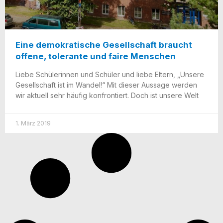
Eine demokratische Gesellschaft braucht
offene, tolerante und faire Menschen
Lie­be Schü­le­rin­nen und Schü­ler und lie­be Eltern, „Unse­re
Gesell­schaft ist im Wan­del!“ Mit die­ser Aus­sa­ge wer­den
wir aktu­ell sehr häu­fig kon­fron­tiert. Doch ist unse­re Welt
1. März 2019