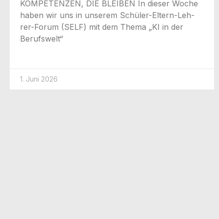
KOMPETENZEN, DIE BLEIBEN In die­ser Woche
haben wir uns in unse­rem Schü­­ler-Eltern-Leh­­
rer-Forum (SELF) mit dem The­ma „KI in der
Berufswelt“
1. Juni 2026