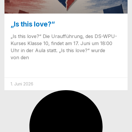
„Is this love?“
„Is this love?“ Die Urauf­füh­rung, des DS-WPU-
Kur­­ses Klas­se 10, fin­det am 17. Juni um 18:00
Uhr in der Aula statt. „Is this love?“ wur­de
von den
1. Juni 2026