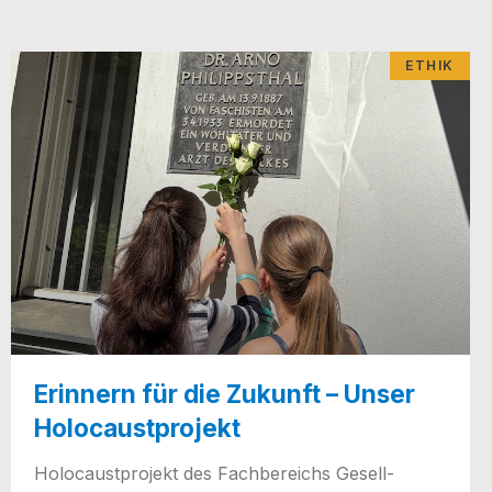
ETHIK
Erinnern für die Zukunft – Unser
Holocaustprojekt
Holo­caust­pro­jekt des Fach­be­reichs Gesell­