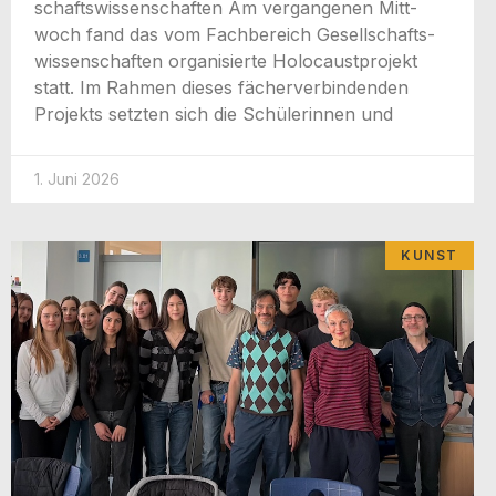
schafts­wis­sen­schaf­ten Am ver­gan­ge­nen Mitt­
woch fand das vom Fach­be­reich Gesell­schafts­
wis­sen­schaf­ten orga­ni­sier­te Holo­caust­pro­jekt
statt. Im Rah­men die­ses fächer­ver­bin­den­den
Pro­jekts setz­ten sich die Schü­le­rin­nen und
1. Juni 2026
KUNST