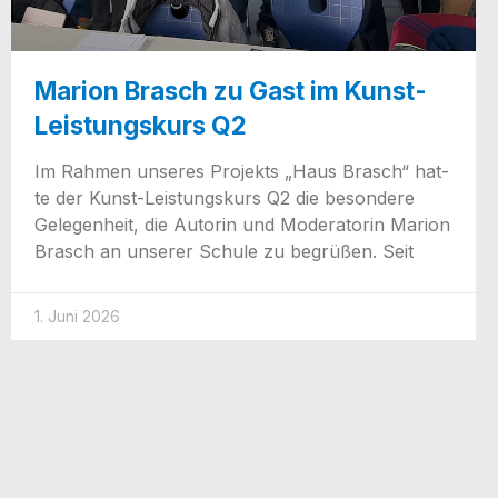
Marion Brasch zu Gast im Kunst-
Leistungskurs Q2
Im Rah­men unse­res Pro­jekts „Haus Brasch“ hat­
te der Kunst-Leis­­tungs­­­kurs Q2 die beson­de­re
Gele­gen­heit, die Autorin und Mode­ra­to­rin Mari­on
Brasch an unse­rer Schu­le zu begrü­ßen. Seit
1. Juni 2026