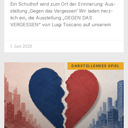
Ein Schul­hof wird zum Ort der Erin­ne­rung: Aus­
stel­lung ‚Gegen das Ver­ges­sen‘ Wir laden herz­
lich ein, die Aus­stel­lung „GEGEN DAS
VERGESSEN“ von Lui­gi Tos­ca­no auf unserem
1. Juni 2026
DARSTELLENDES SPIEL