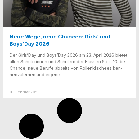
Neue Wege, neue Chancen: Girls’ und
Boys’Day 2026
Der Girls’Day und Boys’Day 2026 am 23. April 2026 bie­tet
allen Schü­le­rin­nen und Schü­lern der Klas­sen 5 bis 10 die
Chan­ce, neue Beru­fe abseits von Rol­len­kli­schees ken­
nen­zu­ler­nen und eigene
18. Februar 2026