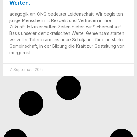
Werten.
ädago­gik am ONG bedeu­tet Lei­den­schaft: Wir beglei­ten
jun­ge Men­schen mit Respekt und Ver­trau­en in ihre
Zukunft. In kri­sen­haf­ten Zei­ten bie­ten wir Sicher­heit auf
Basis unse­rer demo­kra­ti­schen Wer­te. Gemein­sam star­ten
wir vol­ler Taten­drang ins neue Schul­jahr – für eine star­ke
Gemein­schaft, in der Bil­dung die Kraft zur Gestal­tung von
mor­gen ist.
7. September 2025