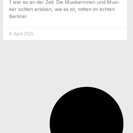
1 war es an der Zeit: Die Musi­ke­rin­nen und Musi­
ker soll­ten erle­ben, wie es ist, mit­ten im ech­ten
Berliner
8. April 2025