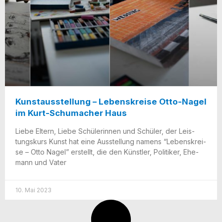
Kunstausstellung – Lebenskreise Otto-Nagel
im Kurt-Schumacher Haus
Lie­be Eltern, Lie­be Schü­le­rin­nen und Schü­ler, der Leis­
tungs­kurs Kunst hat eine Aus­stel­lung namens “Lebens­krei­
se – Otto Nagel” erstellt, die den Künst­ler, Poli­ti­ker, Ehe­
mann und Vater
10. Mai 2023