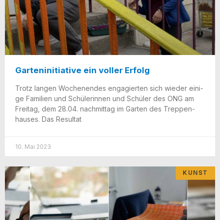
Garteninitiative ein voller Erfolg
Trotz lan­gen Wochen­en­des enga­gier­ten sich wie­der eini­
ge Fami­li­en und Schü­le­rin­nen und Schü­ler des ONG am
Frei­tag, dem 28.04. nach­mit­tag im Gar­ten des Trep­pen­
hau­ses. Das Resultat
10. Mai 2023
KUNST