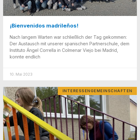
¡Bienvenidos madrileños!
Nach lan­gem War­ten war schließ­lich der Tag gekom­men:
Der Aus­tausch mit unse­rer spa­ni­schen Part­ner­schu­le, dem
Insti­tu­to Ángel Cor­rel­la in Col­me­nar Vie­jo bei Madrid,
konn­te endlich
10. Mai 2023
INTERESSENGEMEINSCHAFTEN