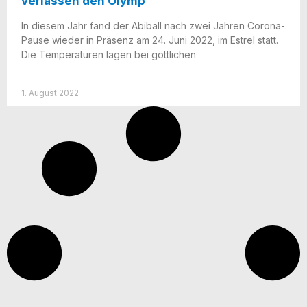
verlassen den Olymp
In die­sem Jahr fand der Abi­ball nach zwei Jah­ren Coro­­na-
Pau­­se wie­der in Prä­senz am 24. Juni 2022, im Est­rel statt.
Die Tem­pe­ra­tu­ren lagen bei göttlichen
1. August 2022